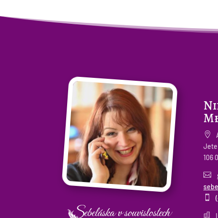
Ni
Mł

Jete
106 

sebe


I