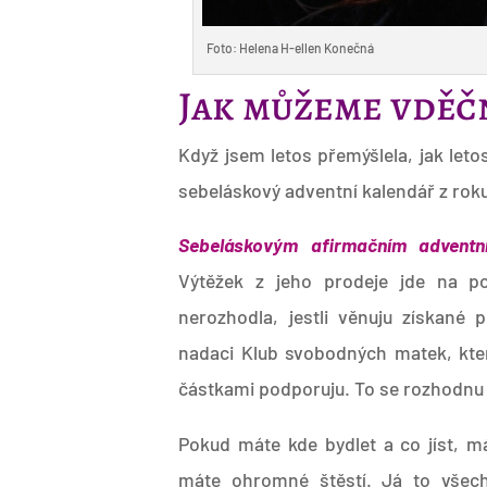
Foto: Helena H-ellen Konečná
Jak můžeme vděčn
Když jsem letos přemýšlela, jak leto
sebeláskový adventní kalendář z rok
Sebeláskovým afirmačním adventn
Výtěžek z jeho prodeje jde na po
nerozhodla, jestli věnuju získané 
nadaci Klub svobodných matek, kte
částkami podporuju. To se rozhodnu 
Pokud máte kde bydlet a co jíst, mát
máte ohromné štěstí. Já to vše