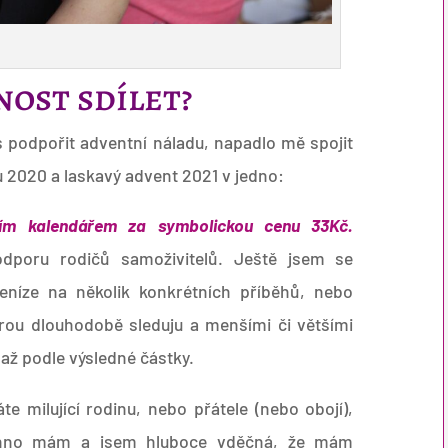
ost sdílet?
s podpořit adventní náladu, napadlo mě spojit
u 2020 a laskavý advent 2021 v jedno:
ím kalendářem za symbolickou cenu 33Kč.
dporu rodičů samoživitelů. Ještě jsem se
peníze na několik konkrétních příběhů, nebo
rou dlouhodobě sleduju a menšími či většími
až podle výsledné částky.
e milující rodinu, nebo přátele (nebo obojí),
chno mám a jsem hluboce vděčná, že mám