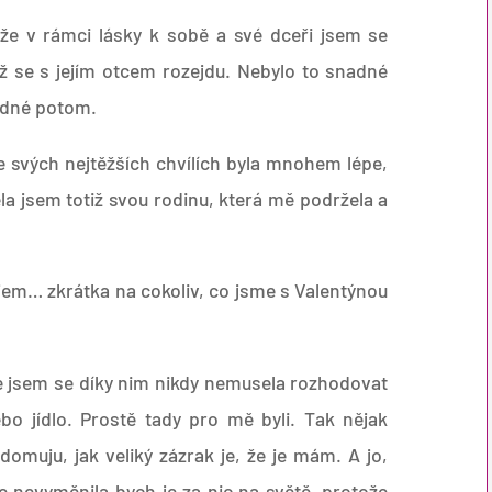
 že v rámci lásky k sobě a své dceři jsem se
ž se s jejím otcem rozejdu. Nebylo to snadné
adné potom.
e svých nejtěžších chvílích byla mnohem lépe,
la jsem totiž svou rodinu, která mě podržela a
nájem… zkrátka na cokoliv, co jsme s Valentýnou
e jsem se díky nim nikdy nemusela rozhodovat
ebo jídlo. Prostě tady pro mě byli. Tak nějak
omuju, jak veliký zázrak je, že je mám. A jo,
e nevyměnila bych je za nic na světě, protože