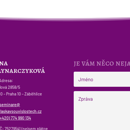
na
je vám něco neja
ynarczyková
Adresa:
lová 2858/5
00 – Praha 10 – Záběhlice
seminare@
laskavsouvislostech.cz
(+420) 774 990 134
Č: 75279541 (nejsem plátce