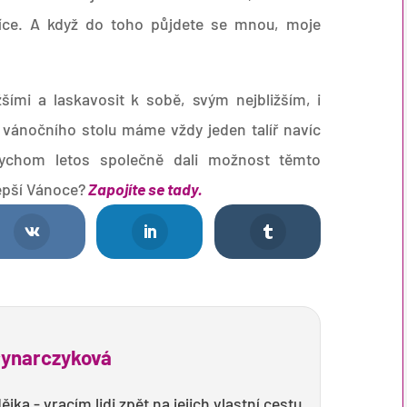
více. A když do toho půjdete se mnou, moje
šími a laskavosit k sobě, svým nejbližším, i
 vánočního stolu máme vždy jeden talíř navíc
ychom letos společně dali možnost těmto
epší Vánoce?
Zapojíte se tady.
łynarczyková
ka - vracím lidi zpět na jejich vlastní cestu