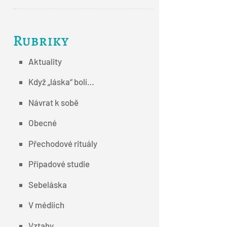
Rubriky
Aktuality
Když „láska“ bolí…
Návrat k sobě
Obecné
Přechodové rituály
Případové studie
Sebeláska
V médiích
Vztahy