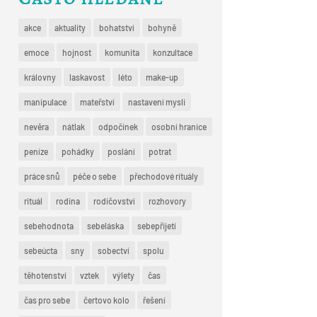
akce
aktuality
bohatství
bohyně
emoce
hojnost
komunita
konzultace
královny
laskavost
léto
make-up
manipulace
mateřství
nastavení mysli
nevěra
nátlak
odpočinek
osobní hranice
peníze
pohádky
poslání
potrat
práce snů
péče o sebe
přechodové rituály
rituál
rodina
rodičovství
rozhovory
sebehodnota
sebeláska
sebepřijetí
sebeúcta
sny
sobectví
spolu
těhotenství
vztek
výlety
čas
čas pro sebe
čertovo kolo
řešení