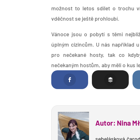
možnost to letos sdílet o trochu 
vděčnost se ještě prohloubí.
Vánoce jsou o pobytí s těmi nejbliž
úplným cizincům. U nás například u
pro nečekané hosty, tak co kdyb
nečekaným hostům, aby měli o kus l
Autor: Nina M
sebelásková čaroděj