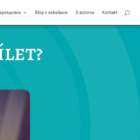
 spolupráce
Blog o sebelásce
O autorce
Kontakt
ílet?