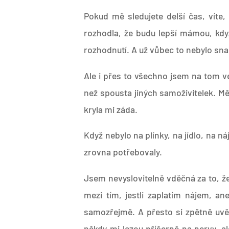
Pokud mě sledujete delší čas, víte,
rozhodla, že budu lepší mámou, kdy
rozhodnutí. A už vůbec to nebylo sn
Ale i přes to všechno jsem na tom v
než spousta jiných samoživitelek. Mě
kryla mi záda.
Když nebylo na plínky, na jídlo, na 
zrovna potřebovaly.
Jsem nevyslovitelně vděčná za to, ž
mezi tím, jestli zaplatím nájem, an
samozřejmě. A přesto si zpětně uvěd
někdy mi lezou příšerně na nervy, al