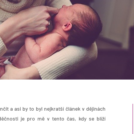
it a asi by to byl nejkratší článek v dějinách
ěčnosti je pro mě v tento čas, kdy se blíží