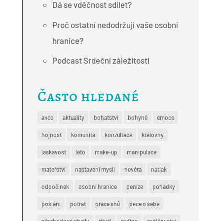
Dá se vděčnost sdílet?
Proč ostatní nedodržují vaše osobní
hranice?
Podcast Srdeční záležitosti
Často hledané
akce
aktuality
bohatství
bohyně
emoce
hojnost
komunita
konzultace
královny
laskavost
léto
make-up
manipulace
mateřství
nastavení mysli
nevěra
nátlak
odpočinek
osobní hranice
peníze
pohádky
poslání
potrat
práce snů
péče o sebe
přechodové rituály
rituál
rodina
rodičovství