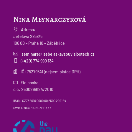
Nina Młynarczyková

Adresa:
Jetelová 2858/5
106 00 – Praha 10 – Záběhlice

seminare@ sebelaskavsouvislostech.cz

(+420) 774 990 134

IČ: 75279541 (nejsem plátce DPH)

Fio banka
č.ú: 2500299124/2010
IBAN: CZ77 2010 0000 00 2500 299124
SWIFT/BIC: FIOBCZPPXXX