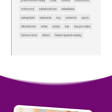
rozhovory
sebehodnota
sebeláska
sebepřijetí
sebeúcta
sny
sobectví
spolu
těhotenství
vztek
výlety
čas
čas pro sebe
čertovo kolo
řešení
řešení špatné nálady