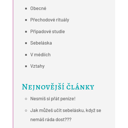
Obecné
Přechodové rituály
Případové studie
Sebeláska
V médiích
Vztahy
Nejnovější články
Nesmíš si přát peníze!
Jak můžeš učit sebelásku, když se
nemáš ráda dost???