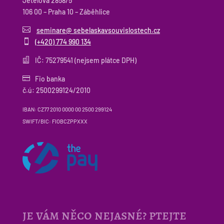
Jetelová 2858/5
106 00 – Praha 10 – Záběhlice

seminare@ sebelaskavsouvislostech.cz

(+420) 774 990 134

IČ: 75279541 (nejsem plátce DPH)

Fio banka
č.ú: 2500299124/2010
IBAN: CZ77 2010 0000 00 2500 299124
SWIFT/BIC: FIOBCZPPXXX
je vám něco nejasné? ptejte