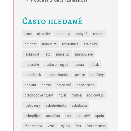
Často hledané
akce
aktuality
bohatství
bohyně
emoce
hojnost
komunita
konzultace
královny
laskavost
léto
make-up
manipulace
mateřství
nastavení mysli
nevěra
nátlak
odpočinek
osobní hranice
peníze
pohádky
poslání
potrat
práce snů
péče o sebe
přechodové rituály
rituál
rodina
rodičovství
rozhovory
sebehodnota
sebeláska
sebepřijetí
sebeúcta
sny
sobectví
spolu
těhotenství
vztek
výlety
čas
čas pro sebe