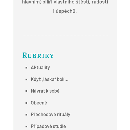
hlavním) pilíři vlastního štěstí, radosti
i úspěchů.
Rubriky
Aktuality
Když „láska“ bolí…
Návrat k sobě
Obecné
Přechodové rituály
Případové studie