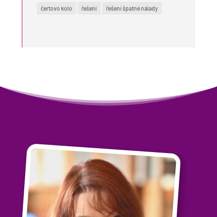
čertovo kolo
řešení
řešení špatné nálady