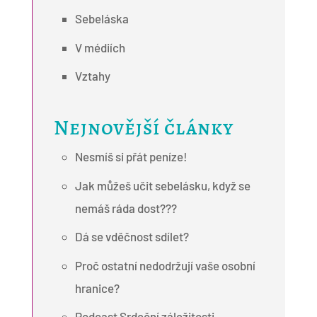
Sebeláska
V médiích
Vztahy
Nejnovější články
Nesmíš si přát peníze!
Jak můžeš učit sebelásku, když se
nemáš ráda dost???
Dá se vděčnost sdílet?
Proč ostatní nedodržují vaše osobní
hranice?
Podcast Srdeční záležitosti