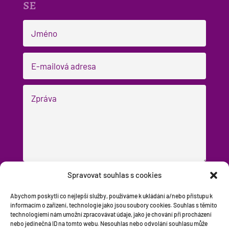
se
Spravovat souhlas s cookies
Odesílám dotaz
=
1 + 13
Abychom poskytli co nejlepší služby, používáme k ukládání a/nebo přístupu k
informacím o zařízení, technologie jako jsou soubory cookies. Souhlas s těmito
technologiemi nám umožní zpracovávat údaje, jako je chování při procházení
nebo jedinečná ID na tomto webu. Nesouhlas nebo odvolání souhlasu může