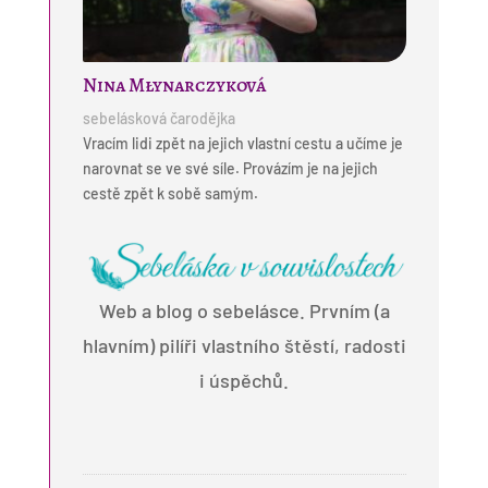
Nina Młynarczyková
sebelásková čarodějka
Vracím lidi zpět na jejich vlastní cestu a učíme je
narovnat se ve své síle. Provázím je na jejich
cestě zpět k sobě samým.
Web a blog o sebelásce. Prvním (a
hlavním) pilíři vlastního štěstí, radosti
i úspěchů.