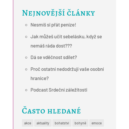
Nejnovější články
Nesmíš si přát peníze!
Jak můžeš učit sebelásku, když se
nemáš ráda dost???
Dá se vděčnost sdílet?
Proč ostatní nedodržují vaše osobní
hranice?
Podcast Srdeční záležitosti
Často hledané
akce
aktuality
bohatství
bohyně
emoce