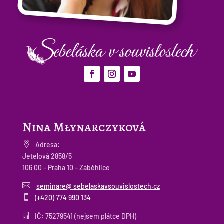
Nina Młynarczyková

Adresa:
Jetelová 2858/5
106 00 – Praha 10 – Záběhlice

seminare@ sebelaskavsouvislostech.cz

(+420) 774 990 134

IČ: 75279541 (nejsem plátce DPH)