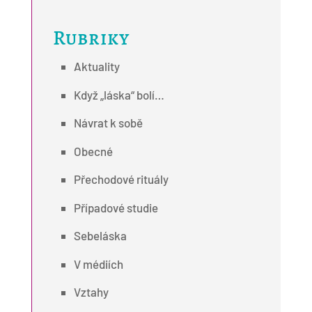
Rubriky
Aktuality
Když „láska“ bolí…
Návrat k sobě
Obecné
Přechodové rituály
Případové studie
Sebeláska
V médiích
Vztahy