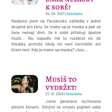
k sobě?
04. 04. 2021
|
Sebeláska
Nedávno jsem na Facebooku zahlédla v jedné
skupině pro ženy, že make-up je maska a pak se
ženy nemají divit, že k sobě přitahují špatné
muže... No, napadlo mě to rozebrat víc do
hloubky, protože nikdy nic není černobílé, ani
líčení není. Kdy je make-up maska? Jsou...
Musíš to
vydržet!
27. 10. 2020
|
Sebeláska
Jsme generace vychovaná
silnými ženami. Silnými ve smyslu popření sebe