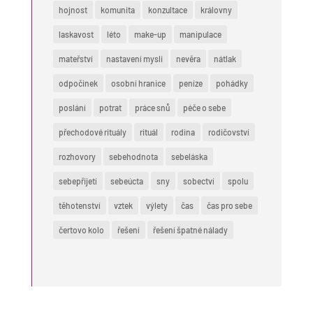
hojnost
komunita
konzultace
královny
laskavost
léto
make-up
manipulace
mateřství
nastavení mysli
nevěra
nátlak
odpočinek
osobní hranice
peníze
pohádky
poslání
potrat
práce snů
péče o sebe
přechodové rituály
rituál
rodina
rodičovství
rozhovory
sebehodnota
sebeláska
sebepřijetí
sebeúcta
sny
sobectví
spolu
těhotenství
vztek
výlety
čas
čas pro sebe
čertovo kolo
řešení
řešení špatné nálady