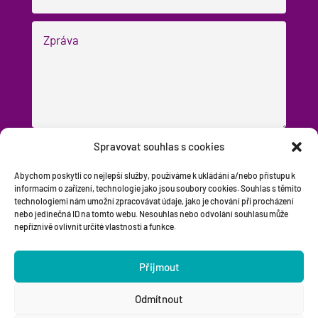
Spravovat souhlas s cookies
Odesílám dotaz
=
6 + 3
Abychom poskytli co nejlepší služby, používáme k ukládání a/nebo přístupu k
informacím o zařízení, technologie jako jsou soubory cookies. Souhlas s těmito
technologiemi nám umožní zpracovávat údaje, jako je chování při procházení
nebo jedinečná ID na tomto webu. Nesouhlas nebo odvolání souhlasu může
nepříznivě ovlivnit určité vlastnosti a funkce.
Přijmout
Odmítnout