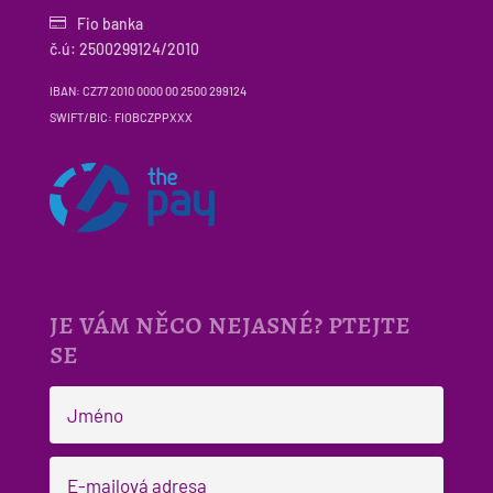

Fio banka
č.ú: 2500299124/2010
IBAN: CZ77 2010 0000 00 2500 299124
SWIFT/BIC: FIOBCZPPXXX
je vám něco nejasné? ptejte
se