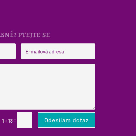
sné? ptejte se
Odesílám dotaz
=
1 + 13