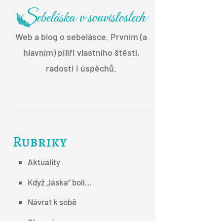
Web a blog o sebelásce. Prvním (a
hlavním) pilíři vlastního štěstí,
radosti i úspěchů.
Rubriky
Aktuality
Když „láska“ bolí…
Návrat k sobě