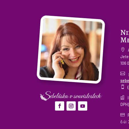
Ni
Mł

Jete
106 

sebe


I
DPH)

F
č.ú: