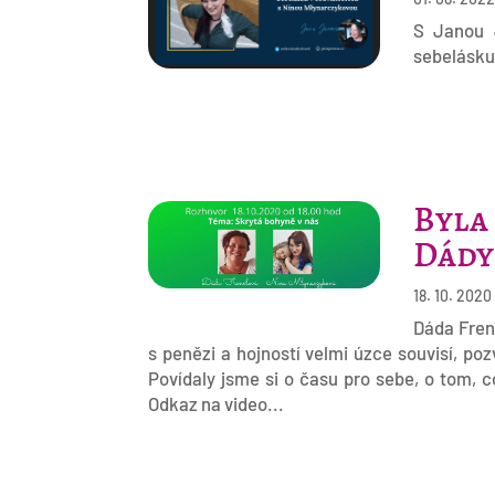
S Janou 
sebelásku:
Byla
Dády
18. 10. 2020
Dáda Fren
s penězi a hojností velmi úzce souvisí, poz
Povídaly jsme si o času pro sebe, o tom, 
Odkaz na video...