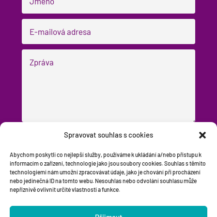
Spravovat souhlas s cookies
Odesílám dotaz
=
3 + 6
Abychom poskytli co nejlepší služby, používáme k ukládání a/nebo přístupu k
informacím o zařízení, technologie jako jsou soubory cookies. Souhlas s těmito
technologiemi nám umožní zpracovávat údaje, jako je chování při procházení
nebo jedinečná ID na tomto webu. Nesouhlas nebo odvolání souhlasu může
nepříznivě ovlivnit určité vlastnosti a funkce.
Přijmout