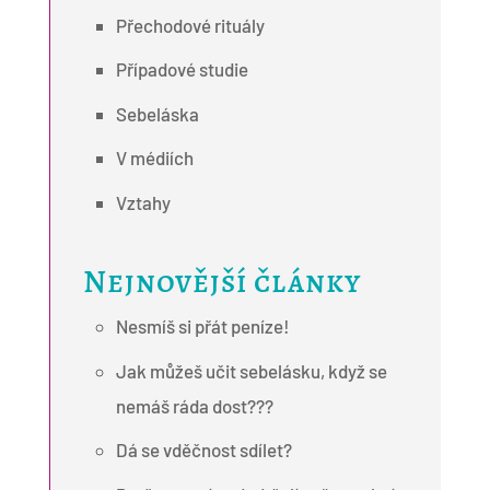
Přechodové rituály
Případové studie
Sebeláska
V médiích
Vztahy
Nejnovější články
Nesmíš si přát peníze!
Jak můžeš učit sebelásku, když se
nemáš ráda dost???
Dá se vděčnost sdílet?