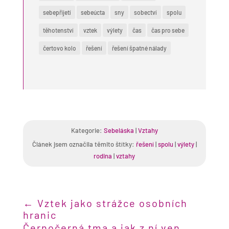
sebepřijetí
sebeúcta
sny
sobectví
spolu
těhotenství
vztek
výlety
čas
čas pro sebe
čertovo kolo
řešení
řešení špatné nálady
Kategorie:
Sebeláska
|
Vztahy
Článek jsem označila těmito štítky:
řešení
|
spolu
|
výlety
|
rodina
|
vztahy
←
Vztek jako strážce osobních
hranic
Černočerná tma a jak z ní ven...