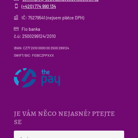

(+420) 774 990 134

IČ: 75279541 (nejsem plátce DPH)

Fio banka
č.ú: 2500299124/2010
IBAN: CZ77 2010 0000 00 2500 299124
SWIFT/BIC: FIOBCZPPXXX
je vám něco nejasné? ptejte
se