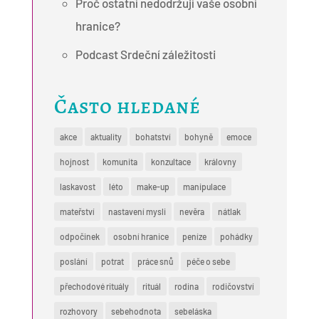
Proč ostatní nedodržují vaše osobní
hranice?
Podcast Srdeční záležitosti
Často hledané
akce
aktuality
bohatství
bohyně
emoce
hojnost
komunita
konzultace
královny
laskavost
léto
make-up
manipulace
mateřství
nastavení mysli
nevěra
nátlak
odpočinek
osobní hranice
peníze
pohádky
poslání
potrat
práce snů
péče o sebe
přechodové rituály
rituál
rodina
rodičovství
rozhovory
sebehodnota
sebeláska