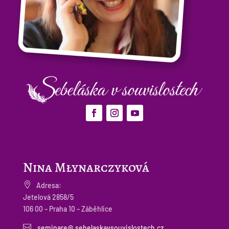
Nina Młynarczyková

Adresa:
Jetelová 2858/5
106 00 – Praha 10 – Záběhlice

seminare@ sebelaskavsouvislostech.cz